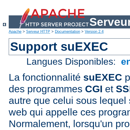
Serveu
Apache
>
Serveur HTTP
>
Documentation
>
Version 2.4
Support suEXEC
Langues Disponibles:
e
La fonctionnalité
suEXEC
p
des programmes
CGI
et
SS
autre que celui sous lequel 
web qui appelle ces progr
Normalement, lorsqu'un p