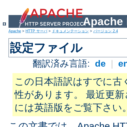
Apach
Apache
>
HTTP サーバ
>
ドキュメンテーション
>
バージョン 2.4
設定ファイル
翻訳済み言語:
de
|
e
この日本語訳はすでに古
性があります。 最近更
には英語版をご覧下さい
この文書では、Apache H