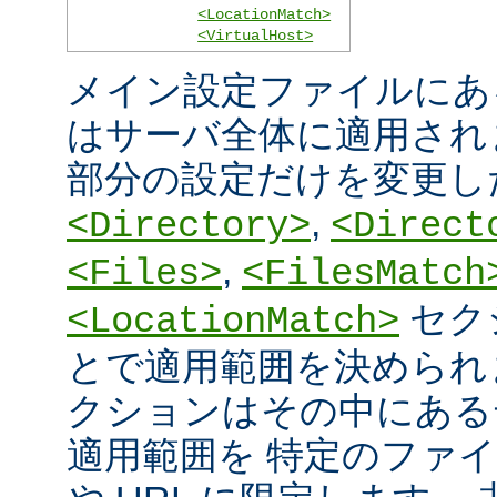
<LocationMatch>
<VirtualHost>
メイン設定ファイルにあ
はサーバ全体に適用され
部分の設定だけを変更し
,
<Directory>
<Direct
,
<Files>
<FilesMatch
セク
<LocationMatch>
とで適用範囲を決められ
クションはその中にある
適用範囲を 特定のファ