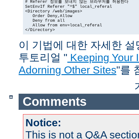
# Referer 정보를 보내지 않는 브라우저를 허용한다

SetEnvIf Referer "^$" local_referal

<Directory /web/images>

   Order Deny,Allow

   Deny from all

   Allow from env=local_referal

</Directory>
이 기법에 대한 자세한 설명은
투토리얼 "
Keeping Your 
Adorning Other Sites
"를
Comments
Notice:
This is not a Q&A sect