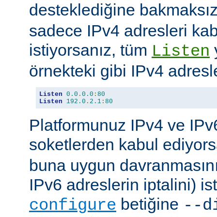
desteklediğine bakmaksı
sadece IPv4 adresleri kab
istiyorsanız, tüm
Listen
örnekteki gibi IPv4 adresler
Listen
0.0
.
0.0
:
80
Listen
192.0
.
2.1
:
80
Platformunuz IPv4 ve IPv6
soketlerden kabul ediyor
buna uygun davranmasını 
IPv6 adreslerin iptalini) is
betiğine
configure
--d