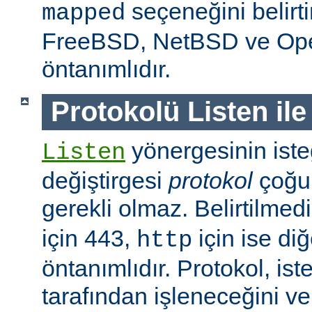
seçeneğini belirt
mapped
FreeBSD, NetBSD ve O
öntanımlıdır.
Protokolü Listen ile
yönergesinin isteğ
Listen
değiştirgesi
protokol
çoğu
gerekli olmaz. Belirtilmed
için 443,
için ise diğ
http
öntanımlıdır. Protokol, is
tarafından işleneceğini v