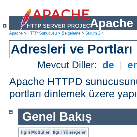
Apache 
Apache
>
HTTP Sunucusu
>
Belgeleme
>
Sürüm 2.4
Adresleri ve Portlar
Mevcut Diller:
de
|
e
Apache HTTPD sunucusunun 
portları dinlemek üzere yapı
Genel Bakış
İlgili Modüller
İlgili Yönergeler