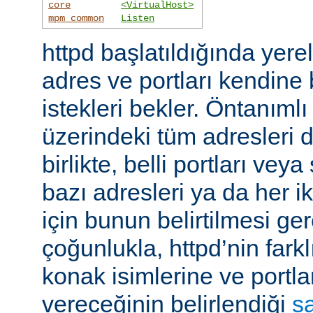
core
<VirtualHost>
mpm_common
Listen
httpd başlatıldığında yer
adres ve portları kendine
istekleri bekler. Öntanıml
üzerindeki tüm adresleri d
birlikte, belli portları ve
bazı adresleri ya da her i
için bunun belirtilmesi ger
çoğunlukla, httpd’nin farkl
konak isimlerine ve portla
vereceğinin belirlendiği
s