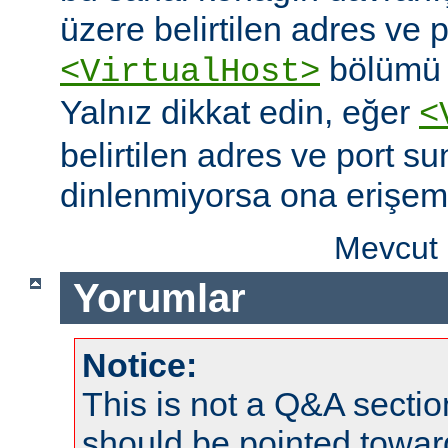
üzere belirtilen adres ve po
bölümü o
<VirtualHost>
Yalnız dikkat edin, eğer
<
belirtilen adres ve port s
dinlenmiyorsa ona erişem
Mevcut 
Yorumlar
Notice:
This is not a Q&A sect
should be pointed towar