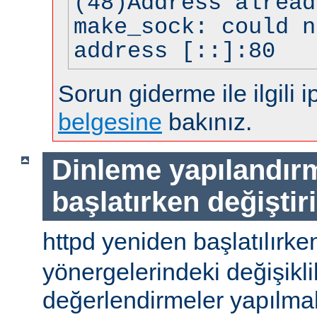
(48)Address alread
make_sock: could n
address [::]:80
Sorun giderme ile ilgili i
belgesine
bakınız.
Dinleme yapılandır
başlatırken değiştir
httpd yeniden başlatılırke
yönergelerindeki değişiklik
değerlendirmeler yapılmal