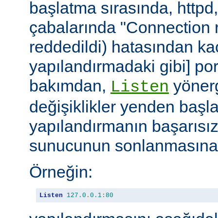
başlatma sırasında, httpd
çabalarında "Connection r
reddedildi) hatasından ka
yapılandırmadaki gibi] port
bakımdan,
yönerg
Listen
değişiklikler yenden başla
yapılandırmanın başarısı
sunucunun sonlanmasına 
Örneğin:
Listen
127.0
.
0.1
:
80