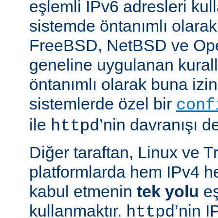
eşlemli IPv6 adresleri kul
sistemde öntanımlı olarak
FreeBSD, NetBSD ve Op
geneline uygulanan kural
öntanımlı olarak buna izin
sistemlerde özel bir
conf
ile
’nin davranışı değ
httpd
Diğer taraftan, Linux ve T
platformlarda hem IPv4 h
kabul etmenin
tek yolu
eş
kullanmaktır.
’nin 
httpd