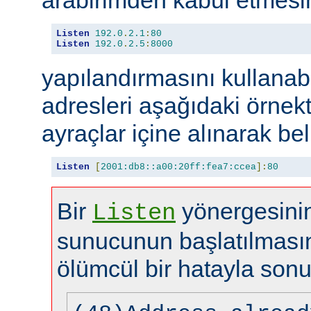
Listen
192.0
.
2.1
:
80
Listen
192.0
.
2.5
:
8000
yapılandırmasını kullanabi
adresleri aşağıdaki örnekt
ayraçlar içine alınarak beli
Listen
[
2001:db8::a00:20ff:fea7:ccea
]:
80
Bir
yönergesinin
Listen
sunucunun başlatılması
ölümcül bir hatayla sonu