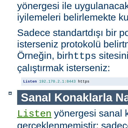
yönergesi ile uygulanaca
iyilemeleri belirlemekte kul
Sadece standartdışı bir p
isterseniz protokolü belirt
Örneğin, bir
sitesin
https
çalıştırmak isterseniz:
Listen
192.170
.
2.1
:
8443
 https
Sanal Konaklarla Na
yönergesi sanal k
Listen
gerçeklenmemiştir; sade