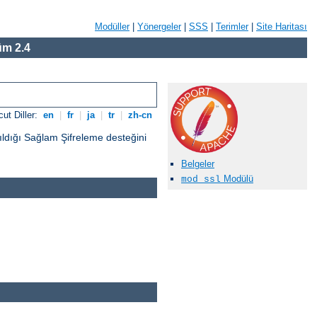
Modüller
|
Yönergeler
|
SSS
|
Terimler
|
Site Haritası
m 2.4
ut Diller:
en
|
fr
|
ja
|
tr
|
zh-cn
ıldığı Sağlam Şifreleme desteğini
Belgeler
Modülü
mod_ssl