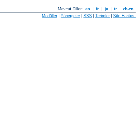
Mevcut Diller:
en
|
fr
|
ja
|
tr
|
zh-cn
Modüller
|
Yönergeler
|
SSS
|
Terimler
|
Site Haritası