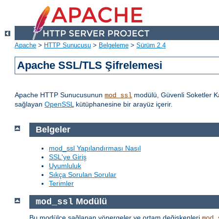
Apache
>
HTTP Sunucusu
>
Belgeleme
>
Sürüm 2.4
Apache SSL/TLS Şifrelemesi
Apache HTTP Sunucusunun
modülü, Güvenli Soketler Ka
mod_ssl
sağlayan
OpenSSL
kütüphanesine bir arayüz içerir.
Belgeler
mod_ssl Yapılandırması Nasıl
SSL'ye Giriş
Uyumluluk
Sıkça Sorulan Sorular
Terimler
Modülü
mod_ssl
Bu modülce sağlanan yönergeler ve ortam değişkenleri
mod_