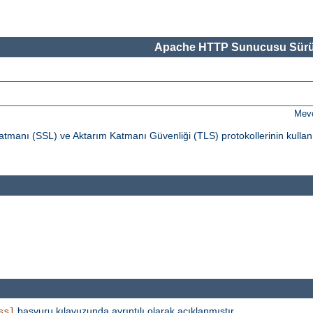
Apache HTTP Sunucusu Sürü
Mevc
tmanı (SSL) ve Aktarım Katmanı Güvenliği (TLS) protokollerinin kullan
başvuru kılavuzunda ayrıntılı olarak açıklanmıştır.
ssl