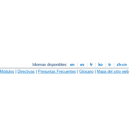
Idiomas disponibles:
en
|
es
|
fr
|
ko
|
tr
|
zh-cn
Módulos
|
Directivas
|
Preguntas Frecuentes
|
Glosario
|
Mapa del sitio web