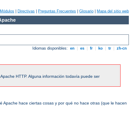
Módulos
|
Directivas
|
Preguntas Frecuentes
|
Glosario
|
Mapa del sitio web
 Apache
Idiomas disponibles:
en
|
es
|
fr
|
ko
|
tr
|
zh-cn
r Apache HTTP. Alguna información todavía puede ser
ué Apache hace ciertas cosas y por qué no hace otras (que le hacen