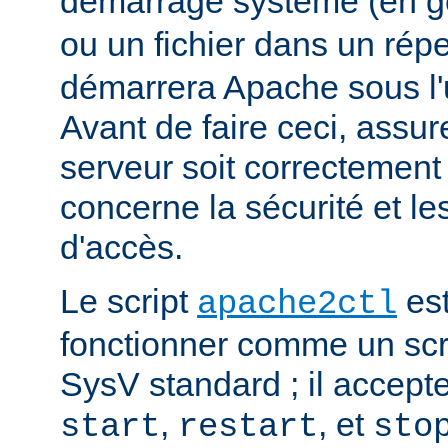
démarrage système (en g
ou un fichier dans un rép
démarrera Apache sous l'ut
Avant de faire ceci, assu
serveur soit correctement
concerne la sécurité et les
d'accès.
Le script
est
apache2ctl
fonctionner comme un scrip
SysV standard ; il accept
,
, et
start
restart
sto