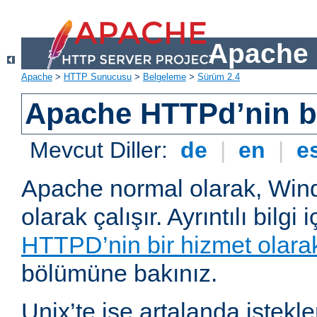
Apache 
Apache
>
HTTP Sunucusu
>
Belgeleme
>
Sürüm 2.4
Apache HTTPd’nin ba
Mevcut Diller:
de
|
en
|
e
Apache normal olarak, Wind
olarak çalışır. Ayrıntılı bilgi 
HTTPD’nin bir hizmet olarak 
bölümüne bakınız.
Unix’te ise artalanda istekl