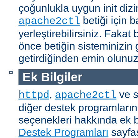
çoğunlukla uygun init dizi
betiği için b
apache2ctl
yerleştirebilirsiniz. Fak
önce betiğin sisteminizin 
getirdiğinden emin olunuz
Ek Bilgiler
,
ve s
httpd
apache2ctl
diğer destek programların
seçenekleri hakkında ek b
Destek Programları
sayfas