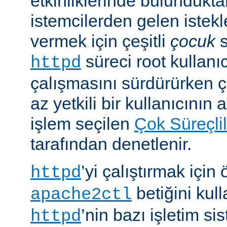
etkinliklerinde bulundukt
istemcilerden gelen istekl
vermek için çeşitli
çocuk
s
süreci root kullanıc
httpd
çalışmasını sürdürürken 
az yetkili bir kullanıcının 
işlem seçilen
Çok Süreçli
tarafından denetlenir.
’yi çalıştırmak için
httpd
betiğini kull
apache2ctl
’nin bazı işletim si
httpd