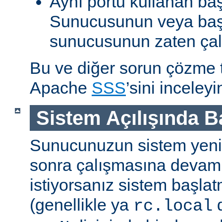
Aynı portu kullanan ba
Sunucusunun veya baş
sunucusunun zaten çal
Bu ve diğer sorun çözme ta
Apache
SSS
’sini inceleyi
Sistem Açılışında 
Sunucunuzun sistem yenid
sonra çalışmasına devam
istiyorsanız sistem başlat
(genellikle ya
d
rc.local