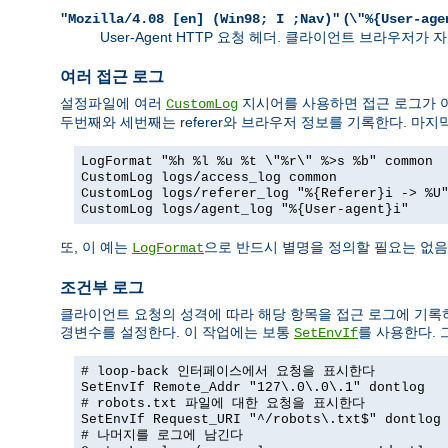
(
"Mozilla/4.08 [en] (Win98; I ;Nav)"
\"%{User-age
User-Agent HTTP 요청 헤더. 클라이언트 브라우저
여러 접근 로그
설정파일에 여러
지시어를 사용하면 접근 로그가 여
CustomLog
두번째와 세번째는 referer와 브라우저 정보를 기록한다. 마지
LogFormat "%h %l %u %t \"%r\" %>s %b" common
CustomLog logs/access_log common
CustomLog logs/referer_log "%{Referer}i -> %U
CustomLog logs/agent_log "%{User-agent}i"
또, 이 예는
으로 반드시 별명을 정의할 필요는 없음
LogFormat
조건부 로그
클라이언트 요청의 성격에 따라 해당 항목을 접근 로그에 기록
경변수를 설정한다. 이 작업에는 보통
를 사용한다.
SetEnvIf
# loop-back 인터페이스에서 요청을 표시한다
SetEnvIf Remote_Addr "127\.0\.0\.1" dontlog
# robots.txt 파일에 대한 요청을 표시한다
SetEnvIf Request_URI "^/robots\.txt$" dontlog
# 나머지를 로그에 남긴다