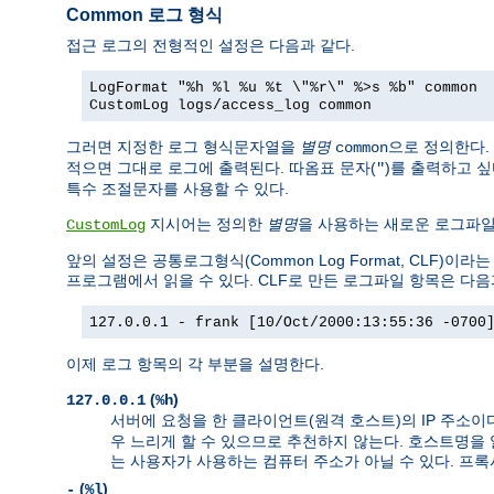
Common 로그 형식
접근 로그의 전형적인 설정은 다음과 같다.
LogFormat "%h %l %u %t \"%r\" %>s %b" common
CustomLog logs/access_log common
그러면 지정한 로그 형식문자열을
별명
으로 정의한다.
common
적으면 그대로 로그에 출력된다. 따옴표 문자(
)를 출력하고 
"
특수 조절문자를 사용할 수 있다.
지시어는 정의한
별명
을 사용하는 새로운 로그파
CustomLog
앞의 설정은 공통로그형식(Common Log Format, CLF
프로그램에서 읽을 수 있다. CLF로 만든 로그파일 항목은 다음
127.0.0.1 - frank [10/Oct/2000:13:55:36 -0700
이제 로그 항목의 각 부분을 설명한다.
(
)
127.0.0.1
%h
서버에 요청을 한 클라이언트(원격 호스트)의 IP 주소이
우 느리게 할 수 있으므로 추천하지 않는다. 호스트명을
는 사용자가 사용하는 컴퓨터 주소가 아닐 수 있다. 프
(
)
-
%l