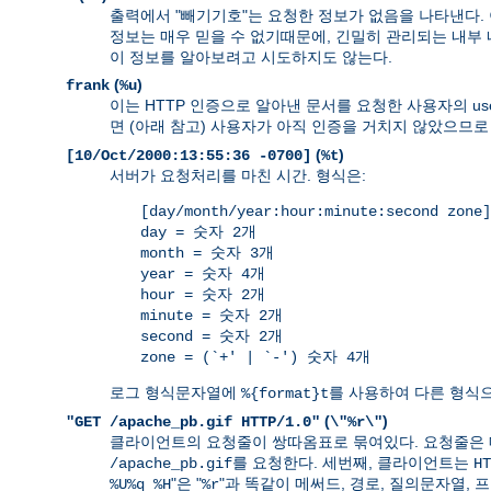
출력에서 "빼기기호"는 요청한 정보가 없음을 나타낸다.
정보는 매우 믿을 수 없기때문에, 긴밀히 관리되는 내부
이 정보를 알아보려고 시도하지도 않는다.
(
)
frank
%u
이는 HTTP 인증으로 알아낸 문서를 요청한 사용자의 use
면 (아래 참고) 사용자가 아직 인증을 거치지 않았으므로
(
)
[10/Oct/2000:13:55:36 -0700]
%t
서버가 요청처리를 마친 시간. 형식은:
[day/month/year:hour:minute:second zone]
day = 숫자 2개
month = 숫자 3개
year = 숫자 4개
hour = 숫자 2개
minute = 숫자 2개
second = 숫자 2개
zone = (`+' | `-') 숫자 4개
로그 형식문자열에
를 사용하여 다른 형식으
%{format}t
(
)
"GET /apache_pb.gif HTTP/1.0"
\"%r\"
클라이언트의 요청줄이 쌍따옴표로 묶여있다. 요청줄은 
를 요청한다. 세번째, 클라이언트는
/apache_pb.gif
HT
"은 "
"과 똑같이 메써드, 경로, 질의문자열,
%U%q %H
%r