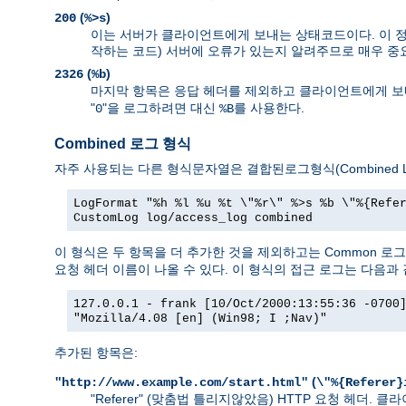
(
)
200
%>s
이는 서버가 클라이언트에게 보내는 상태코드이다. 이 정보
작하는 코드) 서버에 오류가 있는지 알려주므로 매우 중
(
)
2326
%b
마지막 항목은 응답 헤더를 제외하고 클라이언트에게 보내
"
"을 로그하려면 대신
를 사용한다.
0
%B
Combined 로그 형식
자주 사용되는 다른 형식문자열은 결합된로그형식(Combined Lo
LogFormat "%h %l %u %t \"%r\" %>s %b \"%{Refe
CustomLog log/access_log combined
이 형식은 두 항목을 더 추가한 것을 제외하고는 Common 로
요청 헤더 이름이 나올 수 있다. 이 형식의 접근 로그는 다음과 
127.0.0.1 - frank [10/Oct/2000:13:55:36 -0700
"Mozilla/4.08 [en] (Win98; I ;Nav)"
추가된 항목은:
(
"http://www.example.com/start.html"
\"%{Referer}
"Referer" (맞춤법 틀리지않았음) HTTP 요청 헤더.