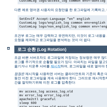
CustomLog logs/access_log common env=!dontlog
다른 예로 영어권 사용자의 요청만을 한 로그파일에 기록하고,
SetEnvIf Accept-Language "en" english
CustomLog logs/english_log common env=english
CustomLog logs/non_english_log common env=!en
조건부 로그는 매우 강력하고 유연하지만, 이것이 로그 내용을
요청을 제외하고 로그파일을 분석하는 것이 더 쉽다.
로그 순환 (Log Rotation)
조금 바쁜 서버조차도 로그파일에 저장되는 정보량은 매우 많다.
로그를 주기적으로 순활할 필요가 있다. 아파치는 파일을 열고
옮기거나 지운후 서버를
재시작
하여, 로그파일을 새로 열어야 
점잖은
재시작을 사용하면 서버는 클라이언트와 기존의 혹은 대기
동안 이전 로그파일을 계속 사용해야 한다. 그러므로 재시작한
간을 절약하기위해 이전 로그를 압축한다:
mv access_log access_log.old
mv error_log error_log.old
apache2ctl graceful
sleep 600
gzip access_log.old error_log.old