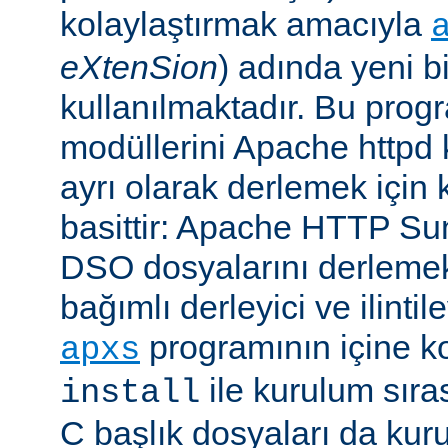
kolaylaştırmak amacıyla
eXtenSion
) adında yeni b
kullanılmaktadır. Bu pro
modüllerini Apache httpd
ayrı olarak derlemek için ku
basittir: Apache HTTP Su
DSO dosyalarını derlemek
bağımlı derleyici ve ilintil
programının içine k
apxs
ile kurulum sır
install
C başlık dosyaları da kur