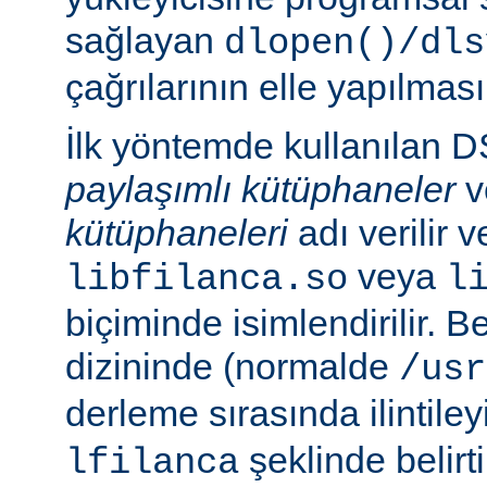
sağlayan
dlopen()/dls
çağrılarının elle yapılması
İlk yöntemde kullanılan 
paylaşımlı kütüphaneler
v
kütüphaneleri
adı verilir 
veya
libfilanca.so
l
biçiminde isimlendirilir. Be
dizininde (normalde
/usr
derleme sırasında ilintil
şeklinde belirtil
lfilanca