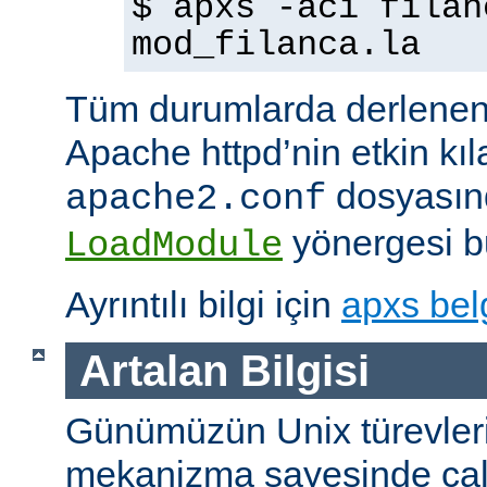
$ apxs -aci filan
mod_filanca.la
Tüm durumlarda derlenen
Apache httpd’nin etkin kıl
dosyasınd
apache2.conf
yönergesi bu
LoadModule
Ayrıntılı bilgi için
apxs bel
Artalan Bilgisi
Günümüzün Unix türevleri
mekanizma sayesinde çalışt