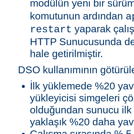
modülün yeni bir sürü
komutunun ardından
a
yaparak çalı
restart
HTTP Sunucusunda de
hale getirilmiştir.
DSO kullanımının götürüler
İlk yüklemede %20 yav
yükleyicisi simgeleri
olduğundan sunucu ilk 
yaklaşık %20 daha yava
Çalışma sırasında % 5