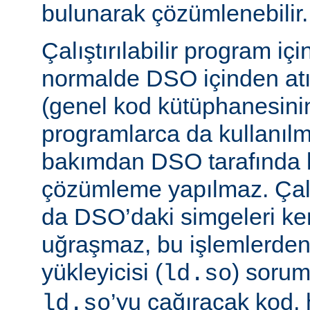
bulunarak çözümlenebilir.
Çalıştırılabilir program iç
normalde DSO içinden atı
(genel kod kütüphanesini
programlarca da kullanılm
bakımdan DSO tarafında b
çözümleme yapılmaz. Çalış
da DSO’daki simgeleri k
uğraşmaz, bu işlemlerde
yükleyicisi (
) sorum
ld.so
’yu çağıracak kod, he
ld.so