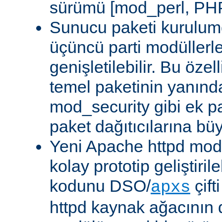
sürümü [mod_perl, PHP
Sunucu paketi kurulum
üçüncü parti modüllerl
genişletilebilir. Bu özel
temel paketinin yanın
mod_security gibi ek pa
paket dağıtıcılarına bü
Yeni Apache httpd modü
kolay prototip geliştiri
kodunu DSO/
çift
apxs
httpd kaynak ağacının 