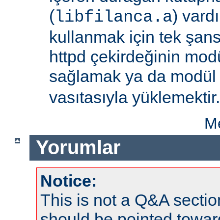
(
) vard
libfilanca.a
kullanmak için tek şan
httpd çekirdeğinin modü
sağlamak ya da modü
vasıtasıyla yüklemektir.
Me
Yorumlar
Notice:
This is not a Q&A sect
should be pointed towar