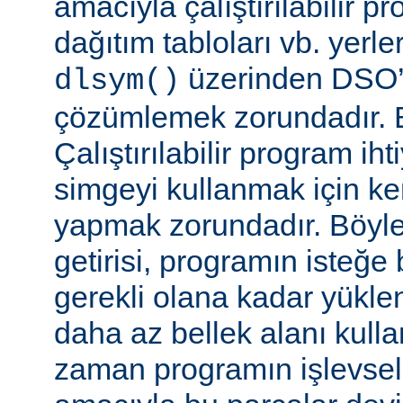
amacıyla çalıştırılabilir 
dağıtım tabloları vb. yerl
üzerinden DSO’d
dlsym()
çözümlemek zorundadır. B
Çalıştırılabilir program i
simgeyi kullanmak için k
yapmak zorundadır. Böyl
getirisi, programın isteğe 
gerekli olana kadar yükl
daha az bellek alanı kullan
zaman programın işlevsell