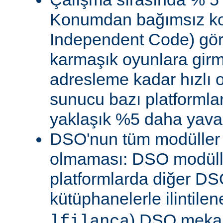
Konumdan bağımsız kod
Independent Code) göre
karmaşık oyunlara gir
adresleme kadar hızlı
sunucu bazı platformla
yaklaşık %5 daha yavaş 
DSO'nun tüm modüller 
olmaması: DSO modülle
platformlarda diğer DS
kütüphanelerle ilintile
) DSO meka
lfilanca