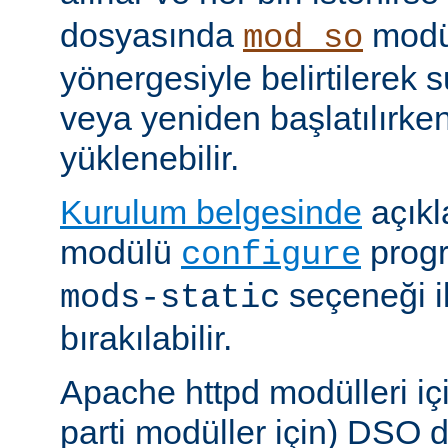
dosyasında
modü
mod_so
yönergesiyle belirtilerek 
veya yeniden başlatılırk
yüklenebilir.
Kurulum belgesinde
açıkl
modülü
prog
configure
seçeneği i
mods-static
bırakılabilir.
Apache httpd modülleri içi
parti modüller için) DSO d