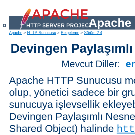
Apache 
Apache
>
HTTP Sunucusu
>
Belgeleme
>
Sürüm 2.4
Devingen Paylaşımlı
Mevcut Diller:
e
Apache HTTP Sunucusu mod
olup, yönetici sadece bir g
sunucuya işlevsellik ekleyebi
Devingen Paylaşımlı Nesne
Shared Object) halinde
htt