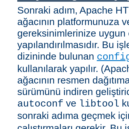
Sonraki adım, Apache H
ağacının platformunuza ve
gereksinimlerinize uygun 
yapılandırılmasıdır. Bu iş
dizininde bulunan
confi
kullanılarak yapılır. (A
ağacının resmen dağıtıma
sürümünü indiren geliştiri
ve
ku
autoconf
libtool
sonraki adıma geçmek iç
çalıştırmaları gerekir. Bu 