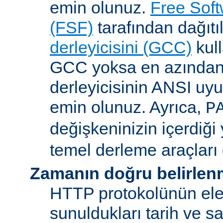
emin olunuz.
Free Sof
(FSF)
tarafından dağıt
derleyicisini (GCC)
kull
GCC yoksa en azından 
derleyicisinin ANSI u
emin olunuz. Ayrıca,
P
değişkeninizin içerdiği
temel derleme araçları 
Zamanın doğru belirlen
HTTP protokolünün ele
sunuldukları tarih ve s