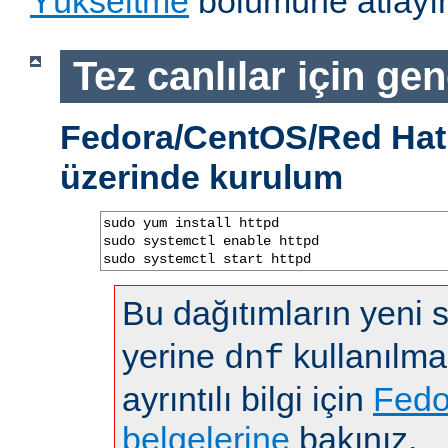
Yükseltme
bölümüne atlayın
Tez canlılar için gen
Fedora/CentOS/Red Hat 
üzerinde kurulum
sudo yum install httpd

sudo systemctl enable httpd

sudo systemctl start httpd
Bu dağıtımların yeni
yerine
kullanılma
dnf
ayrıntılı bilgi için
Fedo
belgelerine
bakınız.