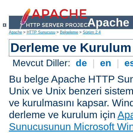
Apache 
Apache
>
HTTP Sunucusu
>
Belgeleme
>
Sürüm 2.4
Derleme ve Kurulum
Mevcut Diller:
de
|
en
|
e
Bu belge Apache HTTP Su
Unix ve Unix benzeri siste
ve kurulmasını kapsar. Win
derleme ve kurulum için
Ap
Sunucusunun Microsoft Win