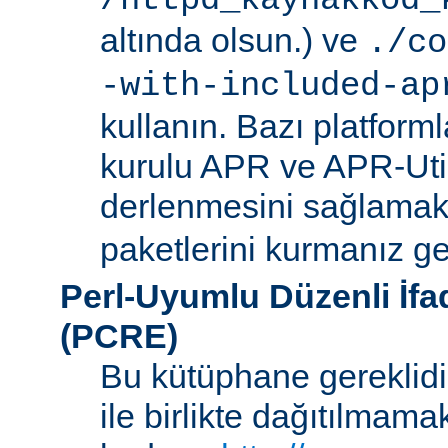
/httpd_kaynakkod_
altında olsun.) ve
./co
-with-included-ap
kullanın. Bazı platforml
kurulu APR ve APR-Uti
derlenmesini sağlamak i
paketlerini kurmanız ger
Perl-Uyumlu Düzenli İf
(PCRE)
Bu kütüphane gereklidir
ile birlikte dağıtılmam