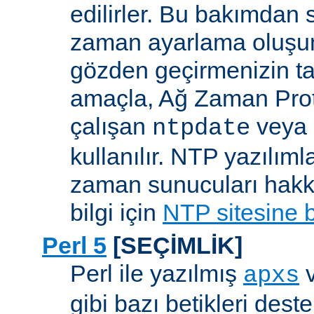
edilirler. Bu bakımdan 
zaman ayarlama oluşum
gözden geçirmenizin ta
amaçla, Ağ Zaman Pro
çalışan
veya
ntpdate
kullanılır. NTP yazılıml
zaman sunucuları hakkı
bilgi için
NTP sitesine 
Perl 5
[SEÇİMLİK]
Perl ile yazılmış
apxs
gibi bazı betikleri dest