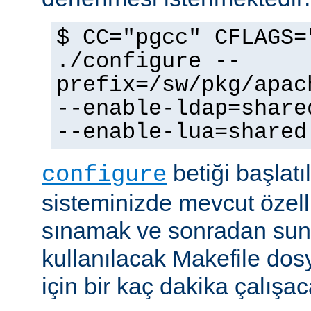
$ CC="pgcc" CFLAGS=
./configure --
prefix=/sw/pkg/apac
--enable-ldap=share
--enable-lua=shared
betiği başlatı
configure
sisteminizde mevcut özellik
sınamak ve sonradan sun
kullanılacak Makefile dos
için bir kaç dakika çalışaca