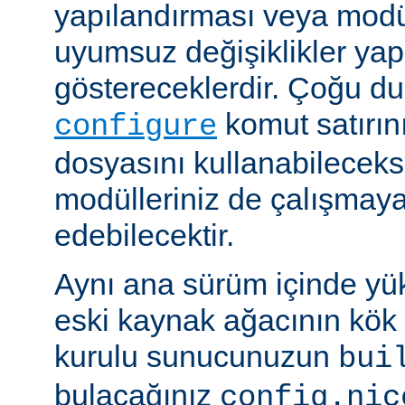
yapılandırması veya modü
uyumsuz değişiklikler y
göstereceklerdir. Çoğu d
komut satırın
configure
dosyasını kullanabileceks
modülleriniz de çalışma
edebilecektir.
Aynı ana sürüm içinde yü
eski kaynak ağacının kök 
kurulu sunucunuzun
bui
bulacağınız
config.nic