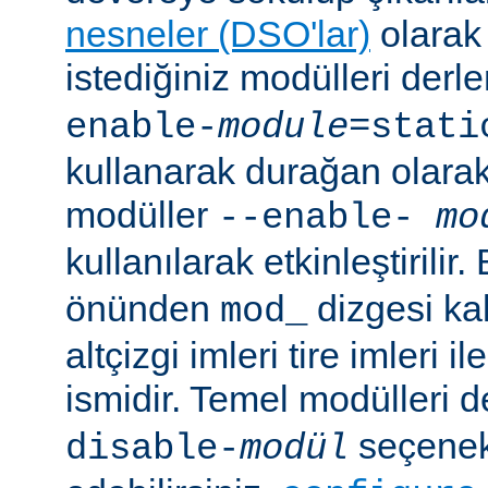
nesneler (DSO'lar)
olarak 
istediğiniz modülleri der
enable-
module
=stati
kullanarak durağan olarak 
modüller
--enable-
mo
kullanılarak etkinleştirilir
önünden
dizgesi kal
mod_
altçizgi imleri tire imleri i
ismidir. Temel modülleri 
seçenekl
disable-
modül