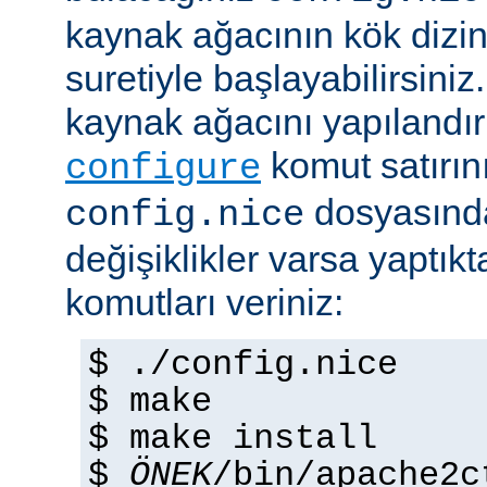
kaynak ağacının kök dizi
suretiyle başlayabilirsini
kaynak ağacını yapılandır
komut satırını 
configure
dosyasında
config.nice
değişiklikler varsa yaptık
komutları veriniz:
$ ./config.nice
$ make
$ make install
$
ÖNEK
/bin/apache2c