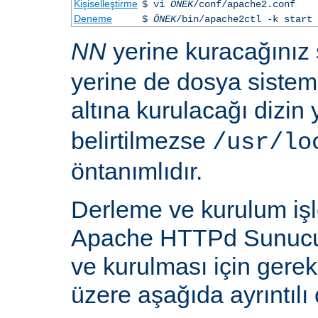
Kişiselleştirme
$ vi
ÖNEK
/conf/apache2.conf
Deneme
$
ÖNEK
/bin/apache2ctl -k start
NN
yerine kuracağınız
yerine de dosya siste
altına kurulacağı dizin
belirtilmezse
/usr/lo
öntanımlıdır.
Derleme ve kurulum iş
Apache HTTPd Sunucu
ve kurulması için gere
üzere aşağıda ayrıntılı 