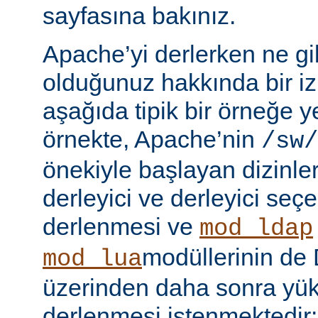
sayfasına bakınız.
Apache’yi derlerken ne gib
olduğunuz hakkında bir iz
aşağıda tipik bir örneğe ye
örnekte, Apache’nin
/sw/
önekiyle başlayan dizinler
derleyici ve derleyici seç
derlenmesi ve
mod_ldap
modüllerinin d
mod_lua
üzerinden daha sonra yü
derlenmesi istenmektedir: