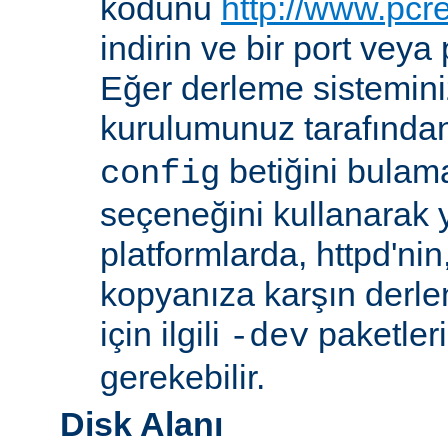
kodunu
http://www.pcr
indirin ve bir port veya
Eğer derleme sistemi
kurulumunuz tarafında
betiğini bula
config
seçeneğini kullanarak ye
platformlarda, httpd'ni
kopyanıza karşın derl
için ilgili
paketler
-dev
gerekebilir.
Disk Alanı