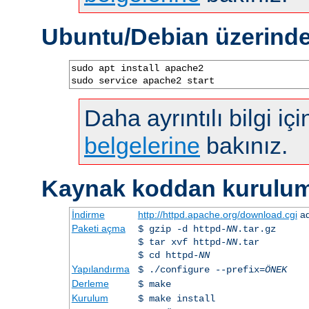
Ubuntu/Debian üzerind
sudo apt install apache2

sudo service apache2 start
Daha ayrıntılı bilgi iç
belgelerine
bakınız.
Kaynak koddan kurulu
İndirme
http://httpd.apache.org/download.cgi
ad
Paketi açma
$ gzip -d httpd-
NN
.tar.gz
$ tar xvf httpd-
NN
.tar
$ cd httpd-
NN
Yapılandırma
$ ./configure --prefix=
ÖNEK
Derleme
$ make
Kurulum
$ make install