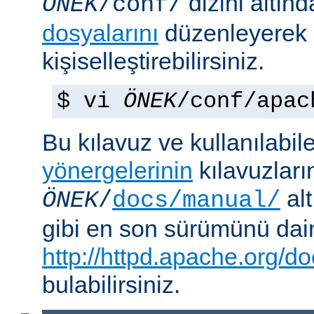
dizini altın
ÖNEK
/conf/
dosyalarını
düzenleyerek
kişiselleştirebilirsiniz.
$ vi
ÖNEK
/conf/apac
Bu kılavuz ve kullanılabi
yönergelerinin
kılavuzları
alt
ÖNEK
/
docs/manual/
gibi en son sürümünü da
http://httpd.apache.org/do
bulabilirsiniz.