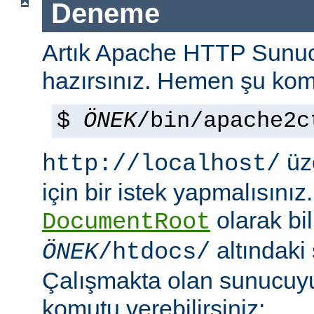
Deneme
Artık Apache HTTP Sun
hazırsınız. Hemen şu kom
$
ÖNEK
/bin/apache2c
üze
http://localhost/
için bir istek yapmalısınız
olarak bi
DocumentRoot
altındaki
ÖNEK
/htdocs/
Çalışmakta olan sunucu
komutu verebilirsiniz: