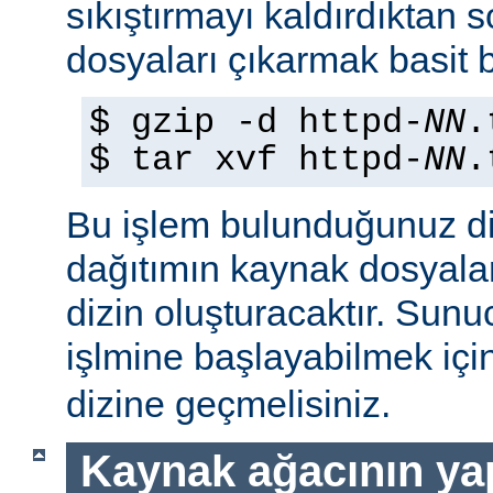
sıkıştırmayı kaldırdıktan 
dosyaları çıkarmak basit b
$ gzip -d httpd-
NN
.
$ tar xvf httpd-
NN
.
Bu işlem bulunduğunuz di
dağıtımın kaynak dosyaları
dizin oluşturacaktır. Sun
işlmine başlayabilmek iç
dizine geçmelisiniz.
Kaynak ağacının yap