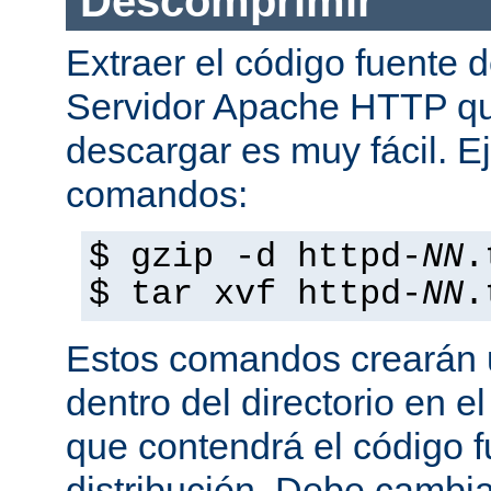
Descomprimir
Extraer el código fuente d
Servidor Apache HTTP q
descargar es muy fácil. E
comandos:
$ gzip -d httpd-
NN
.
$ tar xvf httpd-
NN
.
Estos comandos crearán u
dentro del directorio en e
que contendrá el código 
distribución. Debe cambia