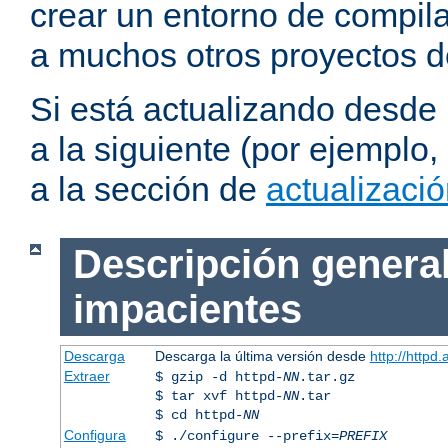
crear un entorno de compil
a muchos otros proyectos d
Si está actualizando desde
a la siguiente (por ejemplo,
a la sección de
actualizaci
Descripción general
impacientes
Descarga
Descarga la última versión desde
http://httpd
Extraer
$ gzip -d httpd-
NN
.tar.gz
$ tar xvf httpd-
NN
.tar
$ cd httpd-
NN
Configura
$ ./configure --prefix=
PREFIX