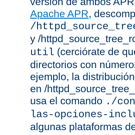
versión de ambos APR 
Apache APR
, descomp
/httpd_source_tre
y /httpd_source_tree_r
(cerciórate de qu
util
directorios con número
ejemplo, la distribuci
en /httpd_source_tree_r
usa el comando
./co
las-opciones-incl
algunas plataformas de