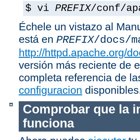
$ vi
PREFIX
/conf/ap
Échele un vistazo al Man
está en
PREFIX
/docs/m
http://httpd.apache.org/do
versión más reciente de 
completa referencia de l
configuracion
disponibles
Comprobar que la i
funciona