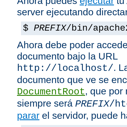
Ahora puedes
ejecutar
tu
server ejecutando direct
$
PREFIX
/bin/apache
Ahora debe poder acceder
documento bajo la URL
. L
http://localhost/
documento que ve se enc
, que por
DocumentRoot
siempre será
PREFIX
/ht
parar
el servidor, puede h