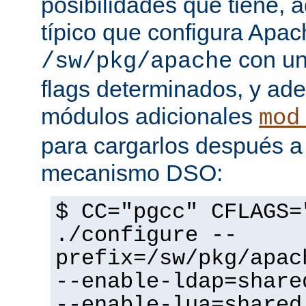
posibilidades que tiene, 
típico que configura Apac
con un
/sw/pkg/apache
flags determinados, y ad
módulos adicionales
mod
para cargarlos después a 
mecanismo DSO:
$ CC="pgcc" CFLAGS=
./configure --
prefix=/sw/pkg/apac
--enable-ldap=share
--enable-lua=shared