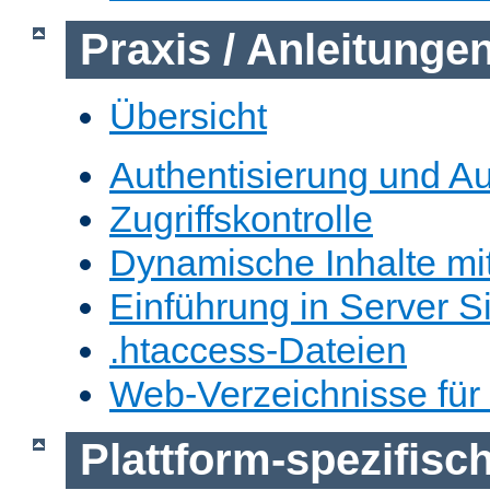
Praxis / Anleitunge
Übersicht
Authentisierung und Au
Zugriffskontrolle
Dynamische Inhalte mi
Einführung in Server S
.htaccess-Dateien
Web-Verzeichnisse für
Plattform-spezifis