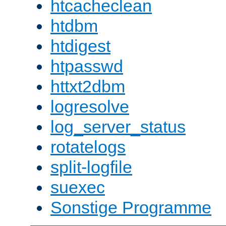
htcacheclean
htdbm
htdigest
htpasswd
httxt2dbm
logresolve
log_server_status
rotatelogs
split-logfile
suexec
Sonstige Programme