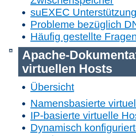
Zwischenspeicher
suEXEC Unterstützun
Probleme bezüglich D
Häufig gestellte Frage
Apache-Dokumentat
virtuellen Hosts
Übersicht
Namensbasierte virtuel
IP-basierte virtuelle Ho
Dynamisch konfiguriert