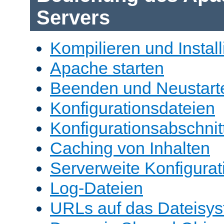
Servers
Kompilieren und Install
Apache starten
Beenden und Neustart
Konfigurationsdateien
Konfigurationsabschnit
Caching von Inhalten
Serverweite Konfigurat
Log-Dateien
URLs auf das Dateisys